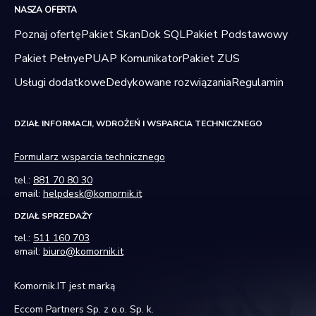
NASZA OFERTA
Poznaj ofertę
Pakiet SkanDok SQL
Pakiet Podstawowy
Pakiet Pełny
ePUAP Komunikator
Pakiet ZUS
Usługi dodatkowe
Dedykowane rozwiązania
Regulamin
DZIAŁ INFORMACJI, WDROŻEŃ I WSPARCIA TECHNICZNEGO
Formularz wsparcia technicznego
tel.:
881 70 80 30
email:
helpdesk@komornik.it
DZIAŁ SPRZEDAŻY
tel.:
511 160 703
email:
biuro@komornik.it
Komornik.IT jest marką
Eccom Partners Sp. z o.o. Sp. k.