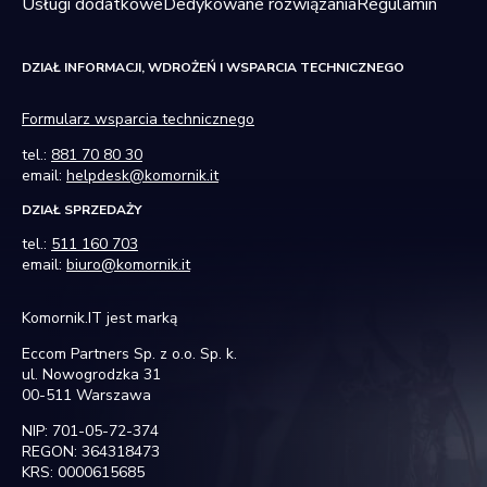
Usługi dodatkowe
Dedykowane rozwiązania
Regulamin
DZIAŁ INFORMACJI, WDROŻEŃ I WSPARCIA TECHNICZNEGO
Formularz wsparcia technicznego
tel.:
881 70 80 30
email:
helpdesk@komornik.it
DZIAŁ SPRZEDAŻY
tel.:
511 160 703
email:
biuro@komornik.it
Komornik.IT jest marką
Eccom Partners Sp. z o.o. Sp. k.
ul. Nowogrodzka 31
00-511 Warszawa
NIP: 701-05-72-374
REGON: 364318473
KRS: 0000615685