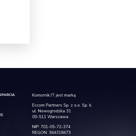
SPARCIA
Komornik.IT jest marką
Eccom Partners Sp. z o.o. Sp. k.
ul. Nowogrodzka 31
go
00-511 Warszawa
NIP: 701-05-72-374
REGON: 364318473