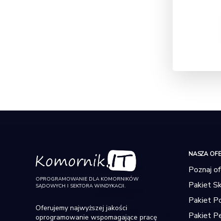
NASZA OF
Poznaj of
OPROGRAMOWANIE DLA KOMORNIKÓW
Pakiet S
SĄDOWYCH I SEKTORA WINDYKACJI.
Pakiet 
Oferujemy najwyższej jakości
Pakiet P
oprogramowanie wspomagające pracę