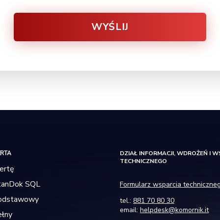
oraz adresu e-mail i numeru telefonu w celach wskazanych w
niniejszym formularzu oraz w zgodzie ze wszelkimi przepisami
powszechnie obowiązującymi.
Informujemy, iż wyrażona zgoda może być na każdym etapie
cofnięta. W tym celu prosimy o kontakt poprzez nasz adres
mailowy.
ERTA
DZIAŁ INFORMACJI, WDROŻEŃ I W
TECHNICZNEGO
ertę
kanDok SQL
Formularz wsparcia techniczne
Podstawowy
tel.:
881 70 80 30
email:
helpdesk@komornik.it
ełny