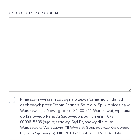
CZEGO DOTYCZY PROBLEM
Niniejszym wyrażam zgodę na przetwarzanie moich danych
osobowych przez Eccom Partners Sp. z o.o. Sp. k. z siedzibą w
Warszawie (ul. Nowogrodzka 31, 00-511 Warszawa), wpisana
do Krajowego Rejestru Sądowego pod numerem KRS:
0000615685 (sąd rejestrowy: Sąd Rejonowy dla m. st.
Warszawy w Warszawie, XII Wydział Gospodarczy Krajowego
Rejestru Sądowego), NIP: 7010572374, REGON: 364318473
moich danych osobowych, w tym mojego imienia i nazwiska