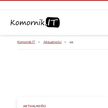
Komornik.IT
Komornik.IT
►
Aktualności
►
us
Kategorie
AKTUALNOŚCI