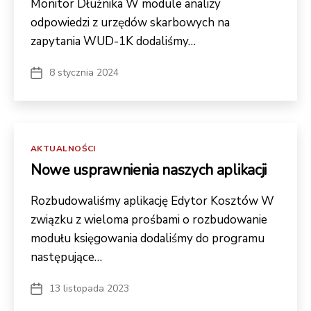
Monitor Dłużnika W module analizy
odpowiedzi z urzędów skarbowych na
zapytania WUD-1K dodaliśmy…
8 stycznia 2024
Data
wpisu
Kategorie
AKTUALNOŚCI
Nowe usprawnienia naszych aplikacji
Rozbudowaliśmy aplikację Edytor Kosztów W
związku z wieloma prośbami o rozbudowanie
modułu księgowania dodaliśmy do programu
następujące…
13 listopada 2023
Data
wpisu