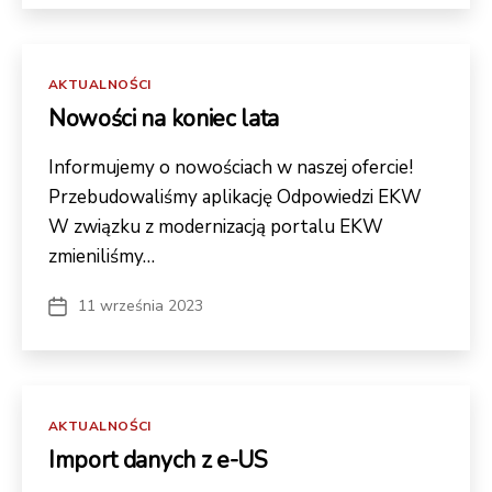
Kategorie
AKTUALNOŚCI
Nowości na koniec lata
Informujemy o nowościach w naszej ofercie!
Przebudowaliśmy aplikację Odpowiedzi EKW
W związku z modernizacją portalu EKW
zmieniliśmy…
11 września 2023
Data
wpisu
Kategorie
AKTUALNOŚCI
Import danych z e-US