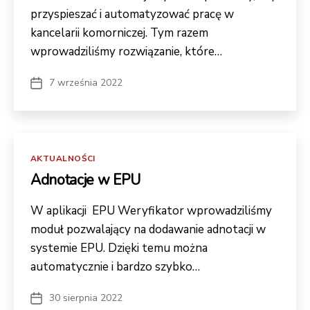
e
przyspieszać i automatyzować pracę w
s
kancelarii komorniczej. Tym razem
ą
o
wprowadziliśmy rozwiązanie, które…
p
cj
7 września 2022
Data
wpisu
o
n
al
n
Kategorie
AKTUALNOŚCI
e.
Adnotacje w EPU
S
ą
W aplikacji EPU Weryfikator wprowadziliśmy
o
moduł pozwalający na dodawanie adnotacji w
n
systemie EPU. Dzięki temu można
e
p
automatycznie i bardzo szybko…
o
tr
30 sierpnia 2022
Data