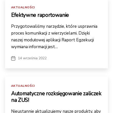
K
Kategorie
AKTUALNOŚCI
o
Efektywne raportowanie
ni
e
Przygotowaliśmy narzędzie, które usprawnia
c
proces komunikacji z wierzycielami. Dzięki
z
n
naszej modułowej aplikacji Raport Egzekucji
e
wymiana informacji jest…
T
e
14 września 2022
Data
wpisu
pl
iki
c
o
Kategorie
AKTUALNOŚCI
o
Automatyczne rozksięgowanie zaliczek
ki
na ZUS!
e
ni
Nieustannie aktualizujemy nasze produkty, aby