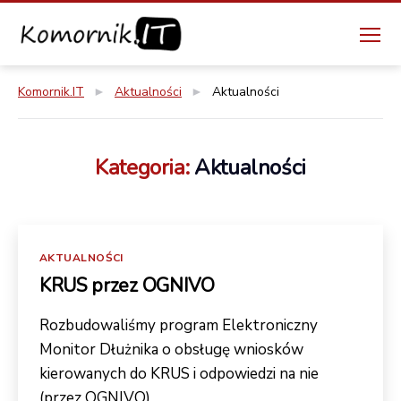
Menu
Komornik.IT
Komornik.IT
►
Aktualności
►
Aktualności
Kategoria:
Aktualności
Kategorie
AKTUALNOŚCI
KRUS przez OGNIVO
Rozbudowaliśmy program Elektroniczny
Monitor Dłużnika o obsługę wniosków
kierowanych do KRUS i odpowiedzi na nie
(przez OGNIVO)…