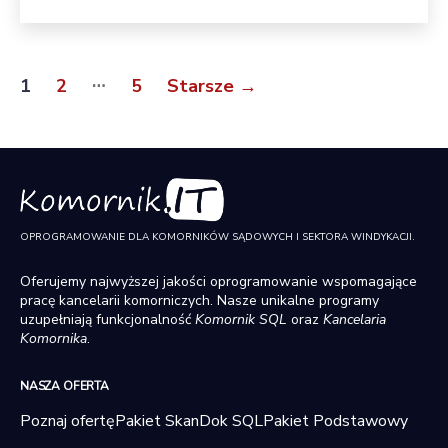
wpisu
z
e
b
Stronicowanie
…
n
1
2
5
Starsze
→
wpisów
e
d
o
fu
n
k
OPROGRAMOWANIE DLA KOMORNIKÓW SĄDOWYCH I SEKTORA WINDYKACJI.
cj
o
Oferujemy najwyższej jakości oprogramowanie wspomagające
n
pracę kancelarii komorniczych. Nasze unikalne programy
o
uzupełniają funkcjonalność
Komornik SQL
oraz
Kancelaria
Komornika
.
w
a
NASZA OFERTA
ni
a
Poznaj ofertę
Pakiet SkanDok SQL
Pakiet Podstawowy
s