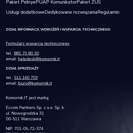
Pakiet Pełny
ePUAP Komunikator
Pakiet ZUS
tr
o
Usługi dodatkowe
Dedykowane rozwiązania
Regulamin
n
y
DZIAŁ INFORMACJI, WDROŻEŃ I WSPARCIA TECHNICZNEGO
in
t
Formularz wsparcia technicznego
er
tel.:
881 70 80 30
n
email:
helpdesk@komornik.it
e
t
DZIAŁ SPRZEDAŻY
o
tel.:
511 160 703
w
email:
biuro@komornik.it
ej
.
Komornik.IT jest marką
Eccom Partners Sp. z o.o. Sp. k.
ul. Nowogrodzka 31
S
00-511 Warszawa
t
NIP: 701-05-72-374