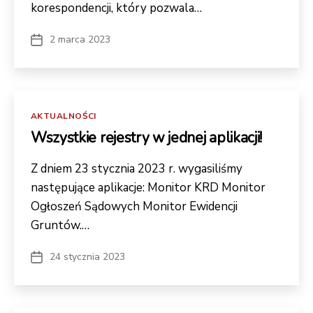
korespondencji, który pozwala…
2 marca 2023
Data
wpisu
Kategorie
AKTUALNOŚCI
Wszystkie rejestry w jednej aplikacji!
Z dniem 23 stycznia 2023 r. wygasiliśmy
następujące aplikacje: Monitor KRD Monitor
Ogłoszeń Sądowych Monitor Ewidencji
Gruntów.…
24 stycznia 2023
Data
wpisu