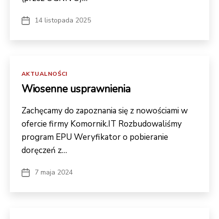
14 listopada 2025
Data
wpisu
Kategorie
AKTUALNOŚCI
Wiosenne usprawnienia
Zachęcamy do zapoznania się z nowościami w
ofercie firmy Komornik.IT Rozbudowaliśmy
program EPU Weryfikator o pobieranie
doręczeń z…
7 maja 2024
Data
wpisu