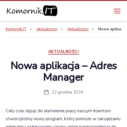
Menu
Komornik.IT
Komornik.IT
►
Aktualności
►
Aktualności
►
Nowa aplikacja
Kategorie
AKTUALNOŚCI
Nowa aplikacja – Adres
Manager
22 grudnia 2016
Data
wpisu
Cały czas dążąc do ułatwienia pracy naszym klientom
stworzyliśmy nowy program, który pomoże w zarządzaniu
adresami i wyłapywaniu spraw, gdzie korespondencja do