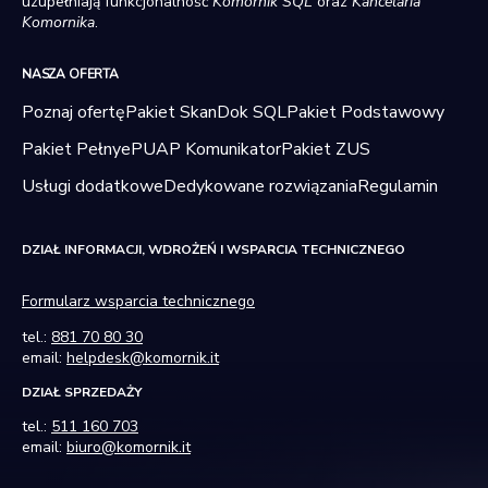
uzupełniają funkcjonalność
Komornik SQL
oraz
Kancelaria
Komornika
.
NASZA OFERTA
Poznaj ofertę
Pakiet SkanDok SQL
Pakiet Podstawowy
Pakiet Pełny
ePUAP Komunikator
Pakiet ZUS
Usługi dodatkowe
Dedykowane rozwiązania
Regulamin
DZIAŁ INFORMACJI, WDROŻEŃ I WSPARCIA TECHNICZNEGO
Formularz wsparcia technicznego
tel.:
881 70 80 30
email:
helpdesk@komornik.it
DZIAŁ SPRZEDAŻY
tel.:
511 160 703
email:
biuro@komornik.it